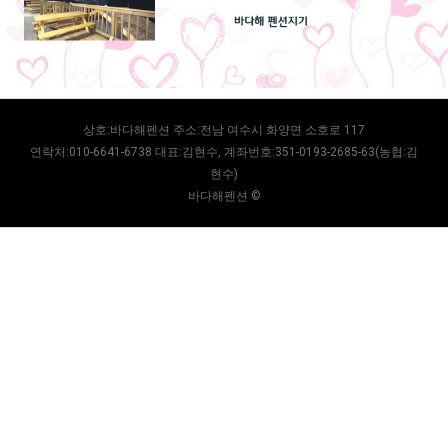
상호:바다해펜션 주소:전남 여수시 화양면 소호로 117
연락처:010-6641-6738 대표:김현수, 계좌번호:351-0193-2685-63(농협:김
현수)
바다해펜션 ©