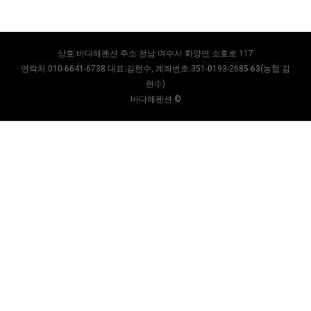
상호:바다해펜션 주소:전남 여수시 화양면 소호로 117
연락처:010-6641-6738 대표:김현수, 계좌번호:351-0193-2685-63(농협:김
현수)
바다해펜션 ©