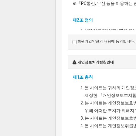
※「PC통신, 무선 등을 이용하는
제2조 정의
"몰" 이란 "회사"가 재화
거래할 수 있도록 설정한 
회원가입약관의 내용에 동의합니다.
"이용자"란 "몰"에 접속하여
'회원'이라 함은 “몰”에 회
'비회원'이라 함은 회원에 
개인정보처리방침안내
제1조 총칙
제3조 약관 등의 명시와 설명 및 
본 사이트는 귀하의 개인
"몰"은 이 약관의 내용과 상
제정한 『개인정보보호지침
모사전송번호·전자우편주소,
본 사이트는 개인정보보호방
초기 서비스화면(전면)에 게
위해 어떠한 조치가 취해지
"몰"은 이용자가 약관에 동
본 사이트는 개인정보보호방
이해할 수 있도록 별도의 
본 사이트는 개인정보취급방
"몰"은 「전자상거래 등에서
「전자금융거래법」, 「전자