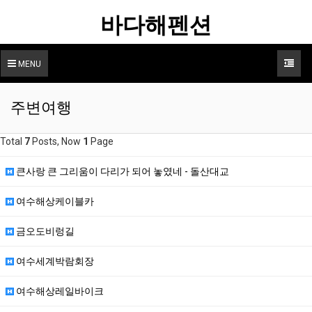
바다해펜션
MENU
주변여행
Total
7
Posts, Now
1
Page
큰사랑 큰 그리움이 다리가 되어 놓였네 - 돌산대교
여수해상케이블카
금오도비렁길
여수세계박람회장
여수해상레일바이크