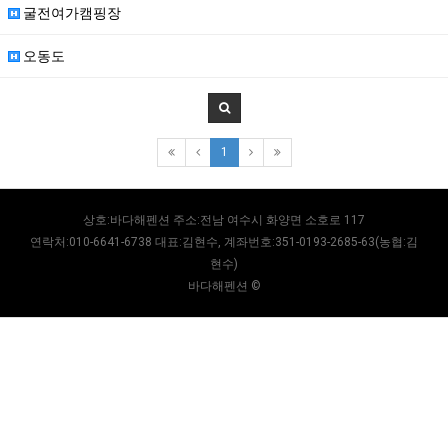
굴전여가캠핑장
오동도
1
상호:바다해펜션 주소:전남 여수시 화양면 소호로 117
연락처:010-6641-6738 대표:김현수, 계좌번호:351-0193-2685-63(농협:김
현수)
바다해펜션 ©